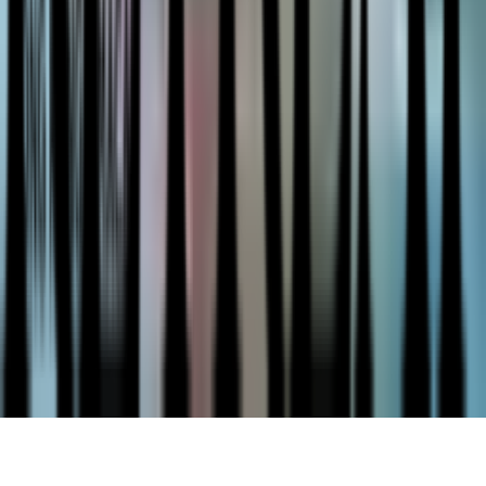
探索
ご宿泊
Beach Club
Indulge
アクティビティ
ウェルビーイング
インフォメーション
BASK について
メディア掲載
ブログ
採用情報
お問い合わせ
ア
クセス案内
お問い合わせ
Instagram
info@baskgilimeno.com
+62 812-3764-7471
© 2026 BASK ギリ・メノ。All rights reserved.
プライバシーポリシー
利用規約
キャンセルポリシー
メディア
キット
デザイン・開発