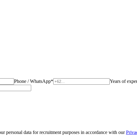
。
Phone / WhatsApp
*
Years of expe
r personal data for recruitment purposes in accordance with our
Priva