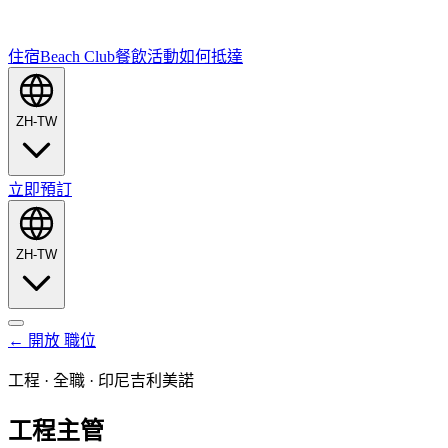
住宿
Beach Club
餐飲
活動
如何抵達
ZH-TW
立即預訂
ZH-TW
←
開放
職位
工程
·
全職
·
印尼吉利美諾
工程主管