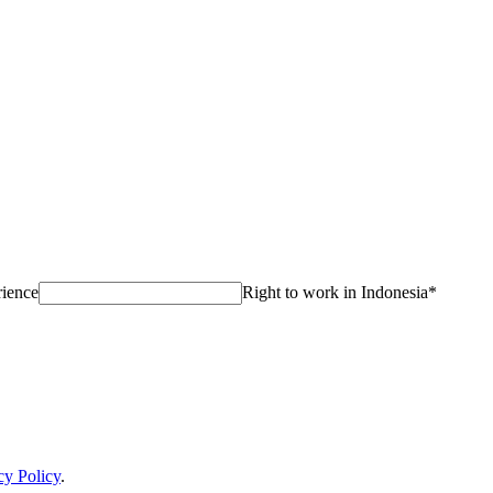
rience
Right to work in Indonesia
*
cy Policy
.