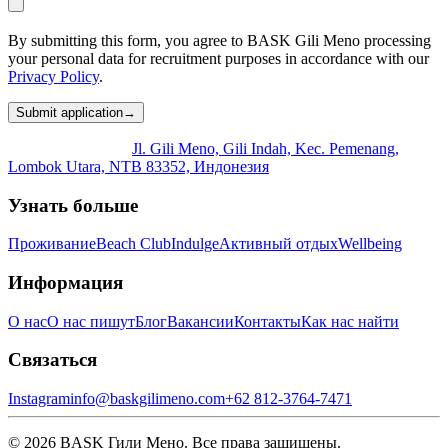
By submitting this form, you agree to BASK Gili Meno processing
your personal data for recruitment purposes in accordance with our
Privacy Policy
.
Submit application
→
Jl. Gili Meno, Gili Indah, Kec. Pemenang,
Lombok Utara, NTB 83352, Индонезия
Узнать больше
Проживание
Beach Club
Indulge
Активный отдых
Wellbeing
Информация
О нас
О нас пишут
Блог
Вакансии
Контакты
Как нас найти
Связаться
Instagram
info@baskgilimeno.com
+62 812-3764-7471
© 2026 BASK Гили Мено. Все права защищены.