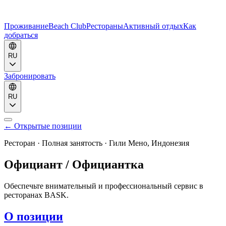
Проживание
Beach Club
Рестораны
Активный отдых
Как
добраться
RU
Забронировать
RU
←
Открытые
позиции
Ресторан
·
Полная занятость
·
Гили Мено, Индонезия
Официант / Официантка
Обеспечьте внимательный и профессиональный сервис в
ресторанах BASK.
О позиции