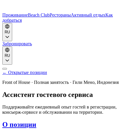
Проживание
Beach Club
Рестораны
Активный отдых
Как
добраться
RU
Забронировать
RU
←
Открытые
позиции
Front of House
·
Полная занятость
·
Гили Мено, Индонезия
Ассистент гостевого сервиса
Поддерживайте ежедневный опыт гостей в регистрации,
консьерж-сервисе и обслуживании на территории.
О позиции