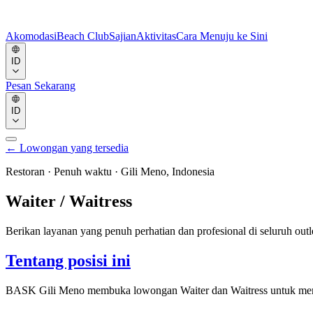
Akomodasi
Beach Club
Sajian
Aktivitas
Cara Menuju ke Sini
ID
Pesan Sekarang
ID
←
Lowongan
yang tersedia
Restoran
·
Penuh waktu
·
Gili Meno, Indonesia
Waiter / Waitress
Berikan layanan yang penuh perhatian dan profesional di seluruh ou
Tentang posisi ini
BASK Gili Meno membuka lowongan Waiter dan Waitress untuk memberi