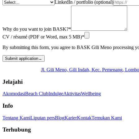
LinkedIn / portfolio (optional)
Why do you want to join BASK?
*
CV / résumé (PDF or Word, max 5 MB)
*
By submitting this form, you agree to BASK Gili Meno processing you
Submit application
→
Jl. Gili Meno, Gili Indah, Kec. Pemenang, Lomb
Jelajahi
Akomodasi
Beach Club
Indulge
Aktivitas
Wellbeing
Info
Tentang Kami
Liputan pers
Blog
Karier
Kontak
Temukan Kami
Terhubung