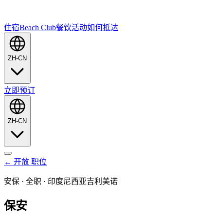
住宿
Beach Club
餐饮
活动
如何抵达
ZH-CN
立即预订
ZH-CN
←
开放
职位
安保
·
全职
·
印度尼西亚吉利美诺
保安