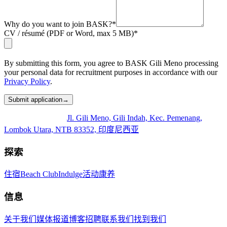
Why do you want to join BASK?
*
CV / résumé (PDF or Word, max 5 MB)
*
By submitting this form, you agree to BASK Gili Meno processing
your personal data for recruitment purposes in accordance with our
Privacy Policy
.
Submit application
→
Jl. Gili Meno, Gili Indah, Kec. Pemenang,
Lombok Utara, NTB 83352, 印度尼西亚
探索
住宿
Beach Club
Indulge
活动
康养
信息
关于我们
媒体报道
博客
招聘
联系我们
找到我们