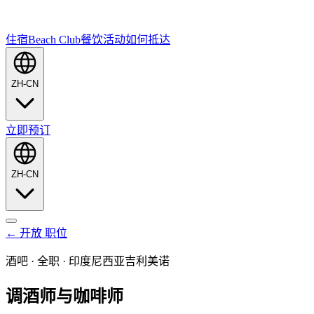
住宿
Beach Club
餐饮
活动
如何抵达
ZH-CN
立即预订
ZH-CN
←
开放
职位
酒吧
·
全职
·
印度尼西亚吉利美诺
调酒师与咖啡师