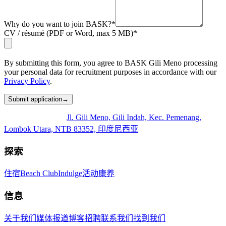
Why do you want to join BASK?
*
CV / résumé (PDF or Word, max 5 MB)
*
By submitting this form, you agree to BASK Gili Meno processing
your personal data for recruitment purposes in accordance with our
Privacy Policy
.
Submit application
→
Jl. Gili Meno, Gili Indah, Kec. Pemenang,
Lombok Utara, NTB 83352, 印度尼西亚
探索
住宿
Beach Club
Indulge
活动
康养
信息
关于我们
媒体报道
博客
招聘
联系我们
找到我们