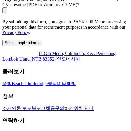
CV / résumé (PDF or Word, max 5 MB)
*
By submitting this form, you agree to BASK Gili Meno processing
your personal data for recruitment purposes in accordance with our
Privacy Policy
.
Submit application
→
Jl. Gili Meno, Gili Indah, Kec. Pemenang,
Lombok Utara, NTB 83352, 인도네시아
둘러보기
숙박
Beach Club
Indulge
액티비티
웰빙
정보
소개
언론 보도
블로그
채용
문의하기
위치 안내
연락하기