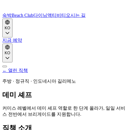
숙박
Beach Club
다이닝
액티비티
오시는 길
KO
지금 예약
KO
←
열린
직책
주방
·
정규직
·
인도네시아 길리메노
데미 셰프
커미스 레벨에서 데미 셰프 역할로 한 단계 올라가, 일일 서비
스 전반에서 브리게이드를 지원합니다.
직책 소개